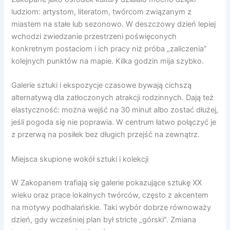
ludziom: artystom, literatom, twórcom związanym z
miastem na stałe lub sezonowo. W deszczowy dzień lepiej
wchodzi zwiedzanie przestrzeni poświęconych
konkretnym postaciom i ich pracy niż próba „zaliczenia”
kolejnych punktów na mapie. Kilka godzin mija szybko.
Galerie sztuki i ekspozycje czasowe bywają cichszą
alternatywą dla zatłoczonych atrakcji rodzinnych. Dają też
elastyczność: można wejść na 30 minut albo zostać dłużej,
jeśli pogoda się nie poprawia. W centrum łatwo połączyć je
z przerwą na posiłek bez długich przejść na zewnątrz.
Miejsca skupione wokół sztuki i kolekcji
W Zakopanem trafiają się galerie pokazujące sztukę XX
wieku oraz prace lokalnych twórców, często z akcentem
na motywy podhalańskie. Taki wybór dobrze równoważy
dzień, gdy wcześniej plan był stricte „górski”. Zmiana