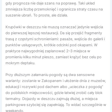
gdy prognoza nie daje szans na poprawę. Taki układ
zmniejsza liczbę przemoknięć i ogranicza straty czasu na
suszenie ubrań. To proste, ale działa.
Krupówki w deszczu nie muszą oznaczać jedynie wejścia
do pierwszej lepszej restauracji. Da się przejść fragmenty
trasą z częstymi schronieniami: pasaże, wejścia do galerii i
punktów usługowych, krótkie odcinki pod okapami. W
praktyce najwygodniej zaplanować 2–3 miejsca w
promieniu kilku minut pieszo, zamiast krążyć bez celu po
mokrym deptaku.
Przy dłuższym załamaniu pogody są dwa sensowne
warianty: zostanie w Zakopanem i ułożenie dnia z muzeów,
edukacji i rozrywki pod dachem albo „ucieczka z pogodą”
do pobliskich miejscowości, gdzie łatwiej zrobić cały blok
termalny. Dojazdy w deszczu zajmują dłużej, a miejsca
parkingowe szybciej się zapełniają. To widać szczególnie w
weekendy.