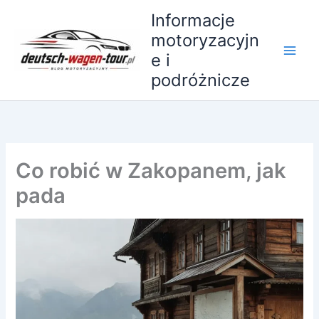
Przejdź
Informacje
do
motoryzacyjn
treści
e i
podróżnicze
Co robić w Zakopanem, jak
pada