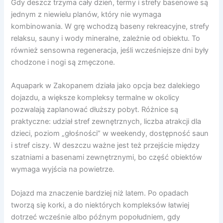
Gdy deszcz trzyma cały dzień, termy i strefy basenowe są
jednym z niewielu planów, który nie wymaga
kombinowania. W grę wchodzą baseny rekreacyjne, strefy
relaksu, sauny i wody mineralne, zależnie od obiektu. To
również sensowna regeneracja, jeśli wcześniejsze dni były
chodzone i nogi są zmęczone.
Aquapark w Zakopanem działa jako opcja bez dalekiego
dojazdu, a większe kompleksy termalne w okolicy
pozwalają zaplanować dłuższy pobyt. Różnice są
praktyczne: udział stref zewnętrznych, liczba atrakcji dla
dzieci, poziom „głośności” w weekendy, dostępność saun
i stref ciszy. W deszczu ważne jest też przejście między
szatniami a basenami zewnętrznymi, bo część obiektów
wymaga wyjścia na powietrze.
Dojazd ma znaczenie bardziej niż latem. Po opadach
tworzą się korki, a do niektórych kompleksów łatwiej
dotrzeć wcześnie albo późnym popołudniem, gdy