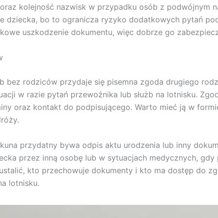
k oraz kolejność nazwisk w przypadku osób z podwójnym 
ie dziecka, bo to ogranicza ryzyko dodatkowych pytań pod
dkowe uszkodzenie dokumentu, więc dobrze go zabezpiecz
w
b bez rodziców przydaje się pisemna zgoda drugiego rodzi
uacji w razie pytań przewoźnika lub służb na lotnisku. Zg
miny oraz kontakt do podpisującego. Warto mieć ją w formi
róży.
ekuna przydatny bywa odpis aktu urodzenia lub inny doku
cka przez inną osobę lub w sytuacjach medycznych, gdy p
stalić, kto przechowuje dokumenty i kto ma dostęp do zgód
a lotnisku.