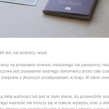
0 dni, cel podróży, wiza)
 wizy na podstawie dowodu osobistego lub paszportu, nieza
uczowe jest posiadanie ważnego dokumentu przez cały czas
 związane z dłuższym przebywaniem w kraju. W takim scena
 datę ważności lub jest w złym stanie, bo przewoźnik oce
ego ważność nie kończy się w trakcie wyjazdu, oraz z d
istotna jest czytelność pola z danymi i zdjęcia, a przy pa