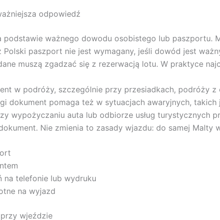
jważniejsza odpowiedź
podstawie ważnego dowodu osobistego lub paszportu. Malta
 Polski paszport nie jest wymagany, jeśli dowód jest waż
dane muszą zgadzać się z rezerwacją lotu. W praktyce naj
t w podróży, szczególnie przy przesiadkach, podróży z od
ugi dokument pomaga też w sytuacjach awaryjnych, takich 
zy wypożyczaniu auta lub odbiorze usług turystycznych pr
 dokument. Nie zmienia to zasady wjazdu: do samej Malty
ort
entem
 na telefonie lub wydruku
otne na wyjazd
przy wjeździe