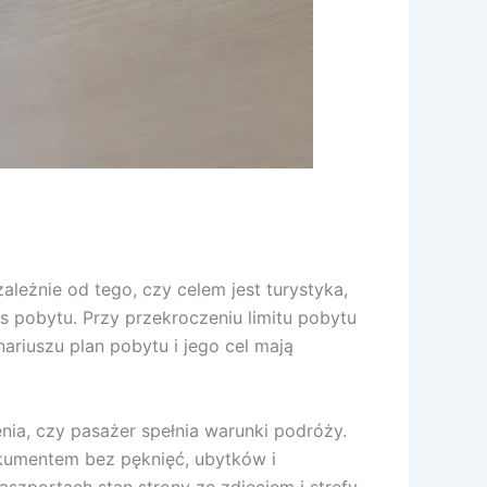
leżnie od tego, czy celem jest turystyka,
 pobytu. Przy przekroczeniu limitu pobytu
riuszu plan pobytu i jego cel mają
nia, czy pasażer spełnia warunki podróży.
okumentem bez pęknięć, ubytków i
szportach stan strony ze zdjęciem i strefy