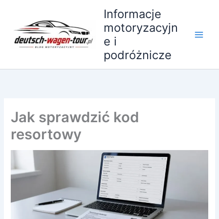
Przejdź
Informacje
do
motoryzacyjn
treści
e i
podróżnicze
Jak sprawdzić kod
resortowy