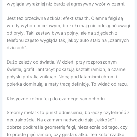
wygląda wyraźniej niż bardziej agresywny wzór w czerni.
Jest też przeciwna szkoła: efekt stealth. Ciemne felgi są
wtedy wyborem celowym, bo koła mają nie odciągać uwagi
od bryły. Taki zestaw bywa spójny, ale na zdjęciach z
telefonu często wygląda tak, jakby auto stało na „czarnych
dziurach”.
Dużo zależy od światła. W dzień, przy rozproszonym
świetle, grafit i antracyt pokazują kształt ramion, a czarne
połyski potrafią zniknąć. Nocą pod latarniami chrom i
polerka dominują, a maty tracą definicję. To widać od razu.
Klasyczne kolory felg do czarnego samochodu
Srebrny metalik to punkt odniesienia, bo łączy czytelność z
neutralnością. Na czarnym nadwoziu daje „lekkość” i
dobrze podkreśla geometrię felgi, niezależnie od tego, czy
to proste pięć ramion, czy gęsta siatka. Ten kolor rzadko