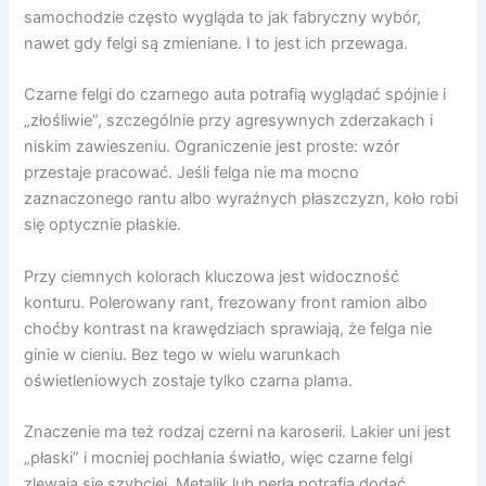
samochodzie często wygląda to jak fabryczny wybór,
nawet gdy felgi są zmieniane. I to jest ich przewaga.
Czarne felgi do czarnego auta potrafią wyglądać spójnie i
„złośliwie”, szczególnie przy agresywnych zderzakach i
niskim zawieszeniu. Ograniczenie jest proste: wzór
przestaje pracować. Jeśli felga nie ma mocno
zaznaczonego rantu albo wyraźnych płaszczyzn, koło robi
się optycznie płaskie.
Przy ciemnych kolorach kluczowa jest widoczność
konturu. Polerowany rant, frezowany front ramion albo
choćby kontrast na krawędziach sprawiają, że felga nie
ginie w cieniu. Bez tego w wielu warunkach
oświetleniowych zostaje tylko czarna plama.
Znaczenie ma też rodzaj czerni na karoserii. Lakier uni jest
„płaski” i mocniej pochłania światło, więc czarne felgi
zlewają się szybciej. Metalik lub perła potrafią dodać