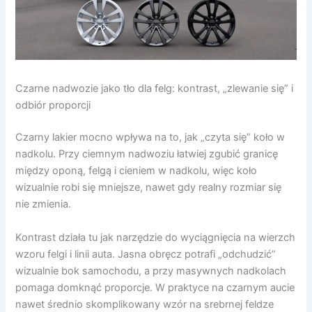
Czarne nadwozie jako tło dla felg: kontrast, „zlewanie się” i
odbiór proporcji
Czarny lakier mocno wpływa na to, jak „czyta się” koło w
nadkolu. Przy ciemnym nadwoziu łatwiej zgubić granicę
między oponą, felgą i cieniem w nadkolu, więc koło
wizualnie robi się mniejsze, nawet gdy realny rozmiar się
nie zmienia.
Kontrast działa tu jak narzędzie do wyciągnięcia na wierzch
wzoru felgi i linii auta. Jasna obręcz potrafi „odchudzić”
wizualnie bok samochodu, a przy masywnych nadkolach
pomaga domknąć proporcje. W praktyce na czarnym aucie
nawet średnio skomplikowany wzór na srebrnej feldze