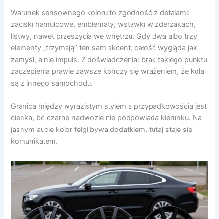
Warunek sensownego koloru to zgodność z detalami:
zaciski hamulcowe, emblematy, wstawki w zderzakach,
listwy, nawet przeszycia we wnętrzu. Gdy dwa albo trzy
elementy „trzymają” ten sam akcent, całość wygląda jak
zamysł, a nie impuls. Z doświadczenia: brak takiego punktu
zaczepienia prawie zawsze kończy się wrażeniem, że koła
są z innego samochodu.
Granica między wyrazistym stylem a przypadkowością jest
cienka, bo czarne nadwozie nie podpowiada kierunku. Na
jasnym aucie kolor felgi bywa dodatkiem, tutaj staje się
komunikatem.