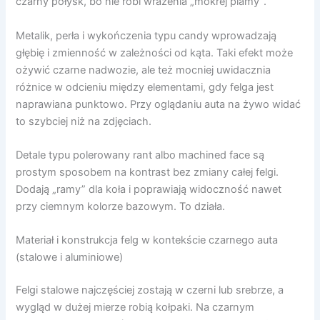
czarny połysk, bo nie robi wrażenia „mokrej plamy”.
Metalik, perła i wykończenia typu candy wprowadzają
głębię i zmienność w zależności od kąta. Taki efekt może
ożywić czarne nadwozie, ale też mocniej uwidacznia
różnice w odcieniu między elementami, gdy felga jest
naprawiana punktowo. Przy oglądaniu auta na żywo widać
to szybciej niż na zdjęciach.
Detale typu polerowany rant albo machined face są
prostym sposobem na kontrast bez zmiany całej felgi.
Dodają „ramy” dla koła i poprawiają widoczność nawet
przy ciemnym kolorze bazowym. To działa.
Materiał i konstrukcja felg w kontekście czarnego auta
(stalowe i aluminiowe)
Felgi stalowe najczęściej zostają w czerni lub srebrze, a
wygląd w dużej mierze robią kołpaki. Na czarnym