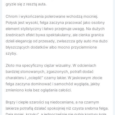
gryzie się z resztą auta.
Chrom i wykończenia polerowane wchodzą mocniej.
Połysk jest wysoki, felga zaczyna pracować jako osobny
element stylistyczny i łatwo przejmuje uwagę. Na dużych
średnicach efekt bywa spektakularny, ale cienka granica
dzieli elegancję od przesady, zwłaszcza gdy auto ma dużo
błyszczących dodatków albo mocno przyciemnione
szyby.
Złoto ma specyficzny ciężar wizualny. W odcieniach
bardziej stonowanych, zgaszonych, potrafi dodać
charakteru i „ocieplić” czarny lakier. W jaskrawym złocie
felga zaczyna dominować i samochód wygląda, jakby
zmieniono koła bez oglądania całości.
Brązy i ciepłe szarości są niedoceniane, a na czarnym
lakierze potrafią działać spokojniej niż czysta srebrna felga.
Dają mniej „krzyku”, a jednocześnie nie gubią konturu koła.