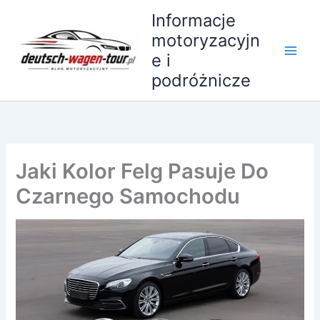
Przejdź
Informacje
do
motoryzacyjn
treści
e i
podróżnicze
Jaki Kolor Felg Pasuje Do
Czarnego Samochodu